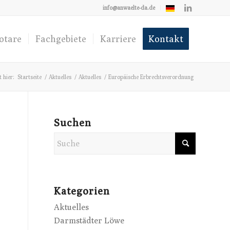
info@anwaelte-da.de
otare
Fachgebiete
Karriere
Kontakt
t hier:
Startseite
/
Aktuelles
/
Aktuelles
/
Europäische Erbrechtsverordnung
Suchen
Kategorien
Aktuelles
Darmstädter Löwe