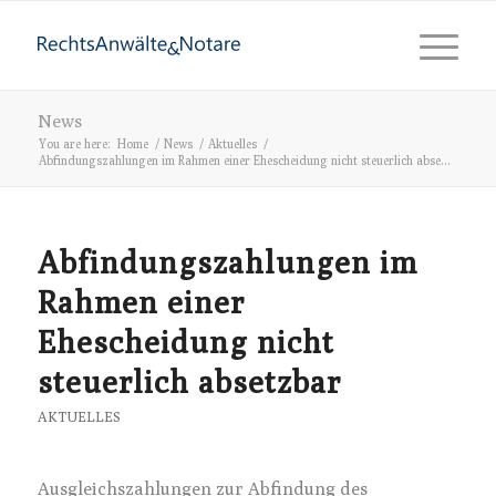
News
You are here:
Home
/
News
/
Aktuelles
/
Abfindungszahlungen im Rahmen einer Ehescheidung nicht steuerlich abse...
Abfindungszahlungen im
Rahmen einer
Ehescheidung nicht
steuerlich absetzbar
AKTUELLES
Ausgleichszahlungen zur Abfindung des