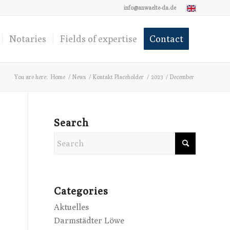
info@anwaelte-da.de
Notaries
Fields of expertise
Contact
You are here:
Home
/
News
/
Kontakt Placeholder
/
2023
/
December
Search
Categories
Aktuelles
Darmstädter Löwe