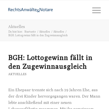
Aktuelles
Du bist hier:
Startseite
/
Aktuelles
/
Aktuelles
/
BGH: Lottogewinn fällt in den Zugewinnausgleich
BGH: Lottogewinn fällt in
den Zugewinnausgleich
AKTUELLES
Ein Ehepaar trennte sich nach 29 Jahren Ehe, aus
der drei Kinder hervorgegangen waren. Der Mann
lebte anschließend mit einer neuen
Lebensgefährtin zusammen. Mit ihr gemeinsam